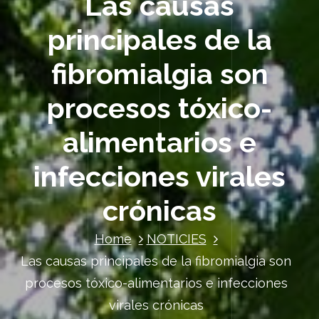
Las causas
principales de la
fibromialgia son
procesos tóxico-
alimentarios e
infecciones virales
crónicas
Home
NOTICIES
Las causas principales de la fibromialgia son
procesos tóxico-alimentarios e infecciones
virales crónicas