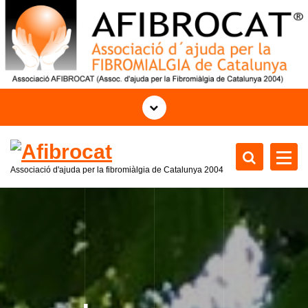
S
k
i
p
t
o
c
o
n
t
Associació d'ajuda per la fibromiàlgia de Catalunya 2004
e
n
t