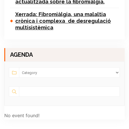
actualitzada sobre la fibromiàlgia.
Xerrada: Fibromiàlgia, una malaltia
crònica i complexa de desregulació
multisistèmica
AGENDA
No event found!