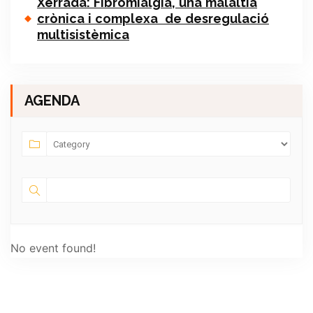
Xerrada: Fibromiàlgia, una malaltia
crònica i complexa de desregulació
multisistèmica
AGENDA
No event found!