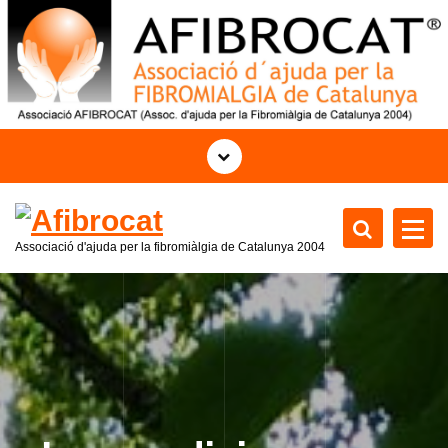
S
k
i
p
t
o
c
o
n
t
Associació d'ajuda per la fibromiàlgia de Catalunya 2004
e
n
t