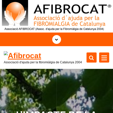
S
k
i
p
t
o
c
o
n
t
Associació d'ajuda per la fibromiàlgia de Catalunya 2004
e
n
t