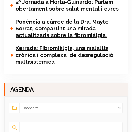
2ª Jornada a Horta-Guinardó: Parlem
obertament sobre salut mental i cures
Ponència a càrrec de la Dra. Mayte
Serrat, compartint una mirada
actualitzada sobre la fibromiàlgia.
Xerrada: Fibromiàlgia, una malaltia
crònica i complexa de desregulació
multisistèmica
AGENDA