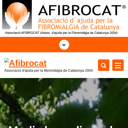
S
k
i
p
t
o
c
o
n
t
Associació d'ajuda per la fibromiàlgia de Catalunya 2004
e
n
t