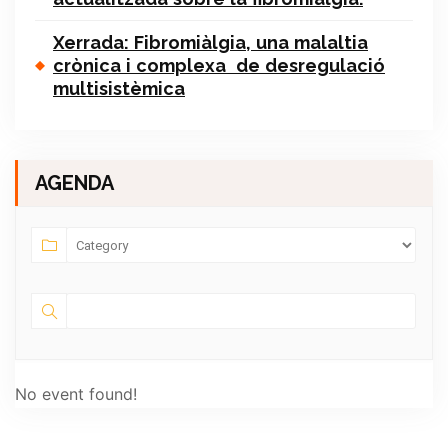
Xerrada: Fibromiàlgia, una malaltia
crònica i complexa de desregulació
multisistèmica
AGENDA
No event found!