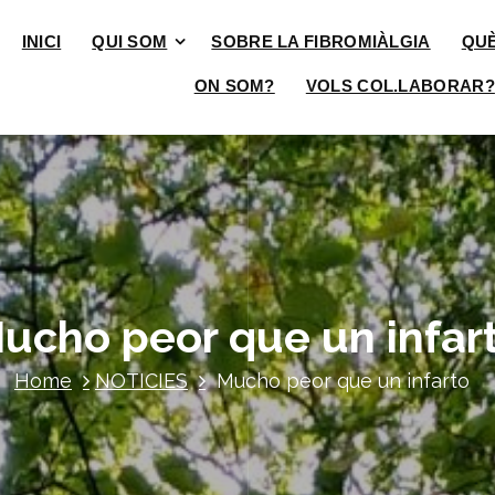
INICI
QUI SOM
SOBRE LA FIBROMIÀLGIA
QU
ON SOM?
VOLS COL.LABORAR?
ucho peor que un infar
Home
NOTICIES
Mucho peor que un infarto