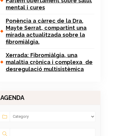
Parlem obertament sobre salut
mental i cures
Ponència a càrrec de la Dra.
Mayte Serrat, compartint una
mirada actualitzada sobre la
fibromiàlgia.
Xerrada: Fibromiàlgia, una
malaltia crònica i complexa de
desregulació multisistèmica
AGENDA