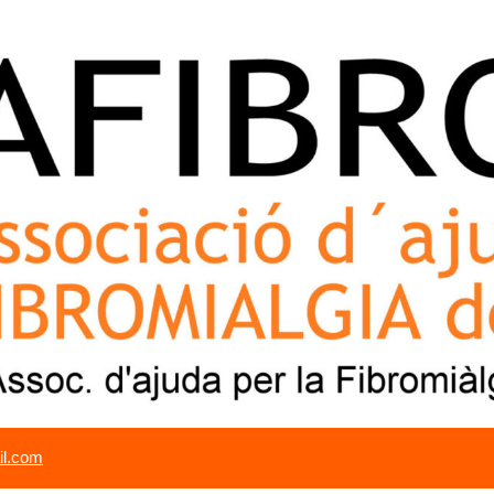
il.com