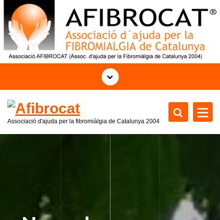
S
k
i
p
t
o
c
o
n
t
Associació d'ajuda per la fibromiàlgia de Catalunya 2004
e
n
t