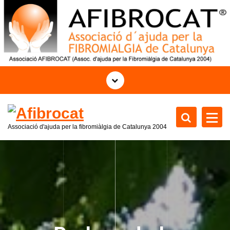
S
k
i
p
t
o
c
o
n
t
Associació d'ajuda per la fibromiàlgia de Catalunya 2004
e
n
t