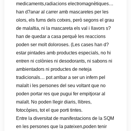
medicaments,radiacions electromagnètiques…
han d?anar al carrer amb mascaretes per les
olors, els fums dels cotxes, però segons el grau
de malaltia, ni la mascareta els val i llavors s?
han de quedar a casa perquè les reaccions
poden ser molt doloroses. (Les cases han d?
estar pintades amb productes especials, no hi
entren ni colònies ni desodorants, ni sabons ni
ambientadors ni productes de neteja
tradicionals… pot arribar a ser un infern pel
malalt i les persones del seu voltant que no
poden portar res que pugui fer empitjorar al
malalt. No poden llegir diaris, llibres,
fotocòpies, tot el que porti tintes.
Entre la diversitat de manifestacions de la SQM
en les persones que la pateixen,poden tenir