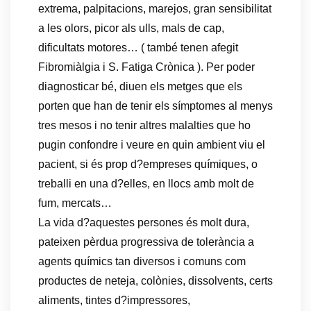
extrema, palpitacions, marejos, gran sensibilitat
a les olors, picor als ulls, mals de cap,
dificultats motores… ( també tenen afegit
Fibromiàlgia i S. Fatiga Crònica ). Per poder
diagnosticar bé, diuen els metges que els
porten que han de tenir els símptomes al menys
tres mesos i no tenir altres malalties que ho
pugin confondre i veure en quin ambient viu el
pacient, si és prop d?empreses químiques, o
treballi en una d?elles, en llocs amb molt de
fum, mercats…
La vida d?aquestes persones és molt dura,
pateixen pèrdua progressiva de tolerància a
agents químics tan diversos i comuns com
productes de neteja, colònies, dissolvents, certs
aliments, tintes d?impressores,