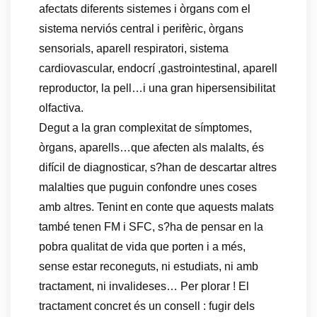
afectats diferents sistemes i òrgans com el
sistema nerviós central i perifèric, òrgans
sensorials, aparell respiratori, sistema
cardiovascular, endocrí ,gastrointestinal, aparell
reproductor, la pell…i una gran hipersensibilitat
olfactiva.
Degut a la gran complexitat de símptomes,
òrgans, aparells…que afecten als malalts, és
difícil de diagnosticar, s?han de descartar altres
malalties que puguin confondre unes coses
amb altres. Tenint en conte que aquests malats
també tenen FM i SFC, s?ha de pensar en la
pobra qualitat de vida que porten i a més,
sense estar reconeguts, ni estudiats, ni amb
tractament, ni invalideses… Per plorar ! El
tractament concret és un consell : fugir dels