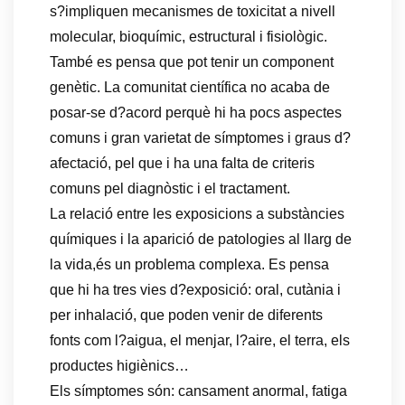
s?impliquen mecanismes de toxicitat a nivell
molecular, bioquímic, estructural i fisiològic.
També es pensa que pot tenir un component
genètic. La comunitat científica no acaba de
posar-se d?acord perquè hi ha pocs aspectes
comuns i gran varietat de símptomes i graus d?
afectació, pel que i ha una falta de criteris
comuns pel diagnòstic i el tractament.
La relació entre les exposicions a substàncies
químiques i la aparició de patologies al llarg de
la vida,és un problema complexa. Es pensa
que hi ha tres vies d?exposició: oral, cutània i
per inhalació, que poden venir de diferents
fonts com l?aigua, el menjar, l?aire, el terra, els
productes higiènics…
Els símptomes són: cansament anormal, fatiga