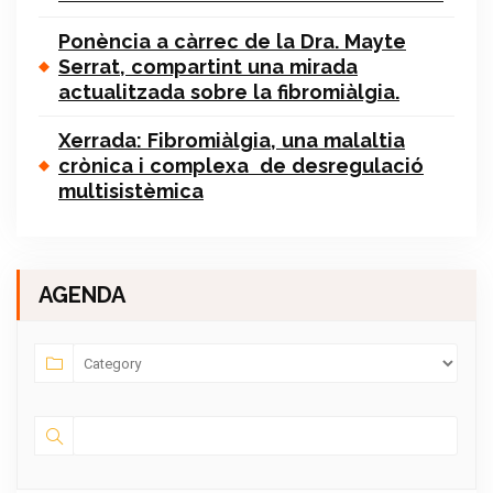
Ponència a càrrec de la Dra. Mayte
Serrat, compartint una mirada
actualitzada sobre la fibromiàlgia.
Xerrada: Fibromiàlgia, una malaltia
crònica i complexa de desregulació
multisistèmica
AGENDA