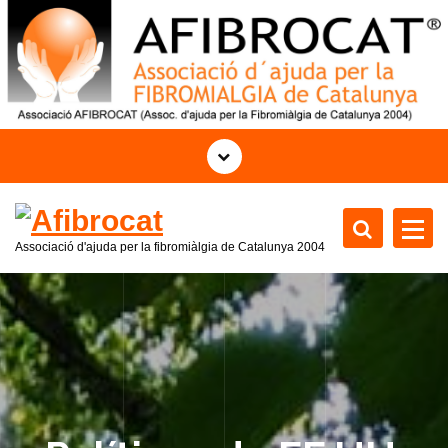
S
k
i
p
t
o
c
o
n
t
Associació d'ajuda per la fibromiàlgia de Catalunya 2004
e
n
t