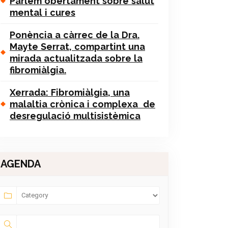
Parlem obertament sobre salut
mental i cures
Ponència a càrrec de la Dra.
Mayte Serrat, compartint una
mirada actualitzada sobre la
fibromiàlgia.
Xerrada: Fibromiàlgia, una
malaltia crònica i complexa de
desregulació multisistèmica
AGENDA