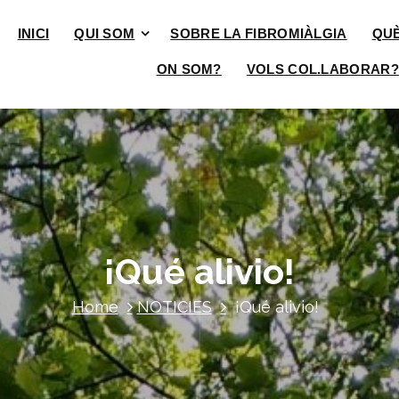
INICI
QUI SOM
SOBRE LA FIBROMIÀLGIA
QU
ON SOM?
VOLS COL.LABORAR?
¡Qué alivio!
Home
NOTICIES
¡Qué alivio!