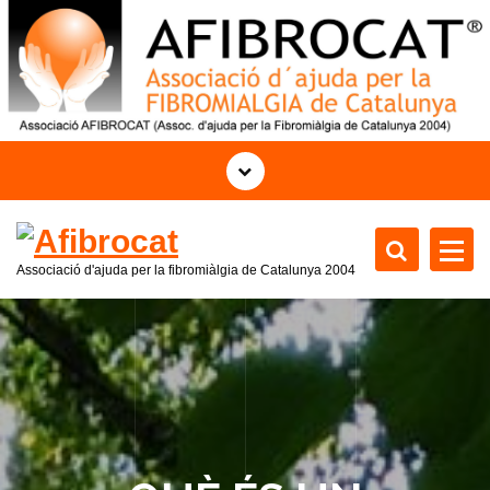
S
k
i
p
t
o
c
o
n
t
Associació d'ajuda per la fibromiàlgia de Catalunya 2004
e
n
t