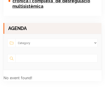
crònica i complexa de desregulació
multisistèmica
AGENDA
No event found!