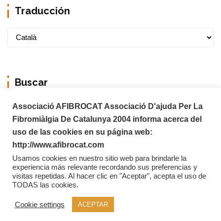
Traducción
Buscar
Associació AFIBROCAT Associació D'ajuda Per La
Fibromiàlgia De Catalunya 2004 informa acerca del
uso de las cookies en su página web:
http://www.afibrocat.com
Usamos cookies en nuestro sitio web para brindarle la
experiencia más relevante recordando sus preferencias y
visitas repetidas. Al hacer clic en "Aceptar", acepta el uso de
TODAS las cookies.
Copyright © 2026 Afibrocat
Cookie settings
ACEPTAR