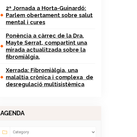
2ª Jornada a Horta-Guinardó:
Parlem obertament sobre salut
mental i cures
Ponència a càrrec de la Dra.
Mayte Serrat, compartint una
mirada actualitzada sobre la
fibromiàlgia.
Xerrada: Fibromiàlgia, una
malaltia crònica i complexa de
desregulació multisistèmica
AGENDA