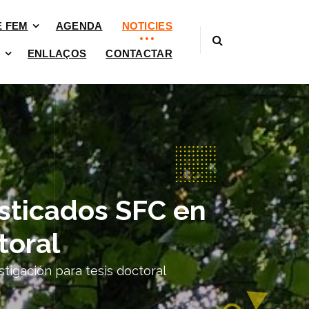
È FEM
AGENDA
NOTICIES
ENLLAÇOS
CONTACTAR
osticados SFC en
toral
tigación para tesis doctoral