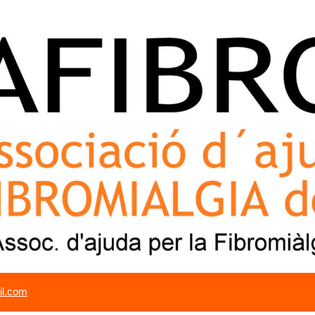
il.com