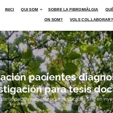
INICI
QUI SOM
SOBRE LA FIBROMIÀLGIA
QU
ON SOM?
VOLS COL.LABORAR?
pación pacientes diagn
stigación para tesis doc
 participación pacientes diagnosticados SFC en inves