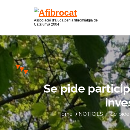
Associació d'ajuda per la fibromiàlgia de
Catalunya 2004
Se pide partici
inve
Home
NOTICIES
Se pide