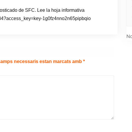
gnosticado de SFC. Lee la hoja informativa
3534?access_key=key-1g0fz4nno2n65pipbqio
No
camps necessaris estan marcats amb
*