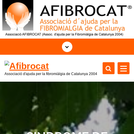
S
k
i
p
t
o
c
o
n
t
Associació d'ajuda per la fibromiàlgia de Catalunya 2004
e
n
t