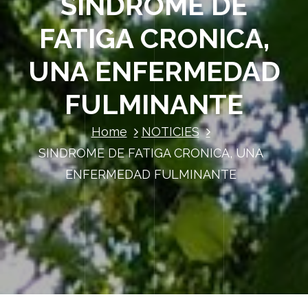
SINDROME DE
FATIGA CRONICA,
UNA ENFERMEDAD
FULMINANTE
Home
NOTICIES
SINDROME DE FATIGA CRONICA, UNA
ENFERMEDAD FULMINANTE