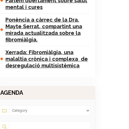
Parlem obertament sobre salut
mental i cures
Ponència a càrrec de la Dra.
Mayte Serrat, compartint una
mirada actualitzada sobre la
fibromiàlgia.
Xerrada: Fibromiàlgia, una
malaltia crònica i complexa de
desregulació multisistèmica
AGENDA