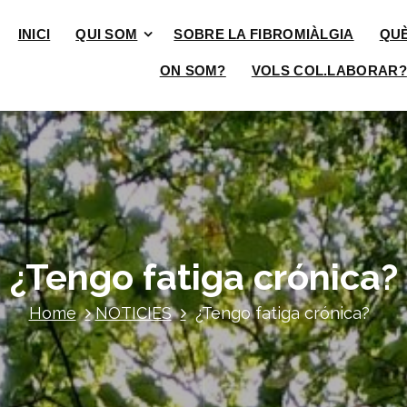
INICI
QUI SOM
SOBRE LA FIBROMIÀLGIA
QU
ON SOM?
VOLS COL.LABORAR?
¿Tengo fatiga crónica?
Home
NOTICIES
¿Tengo fatiga crónica?