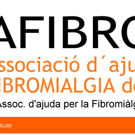
il.com