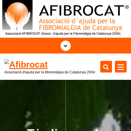
S
k
i
p
t
o
c
o
n
t
Associació d'ajuda per la fibromiàlgia de Catalunya 2004
e
n
t