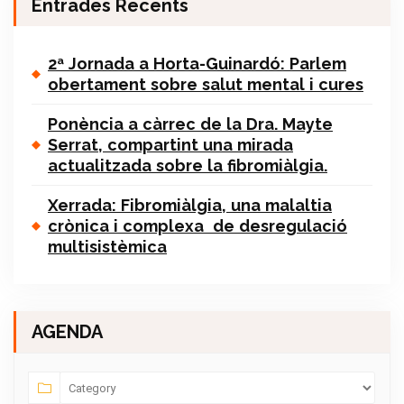
Entrades Recents
2ª Jornada a Horta-Guinardó: Parlem
obertament sobre salut mental i cures
Ponència a càrrec de la Dra. Mayte
Serrat, compartint una mirada
actualitzada sobre la fibromiàlgia.
Xerrada: Fibromiàlgia, una malaltia
crònica i complexa de desregulació
multisistèmica
AGENDA