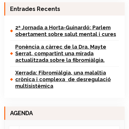
Entrades Recents
2ª Jornada a Horta-Guinardó: Parlem
obertament sobre salut mental i cures
Ponència a càrrec de la Dra. Mayte
Serrat, compartint una mirada
actualitzada sobre la fibromiàlgia.
Xerrada: Fibromiàlgia, una malaltia
crònica i complexa de desregulació
multisistèmica
AGENDA