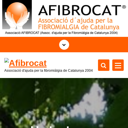
S
k
i
p
t
o
c
o
n
t
Associació d'ajuda per la fibromiàlgia de Catalunya 2004
e
n
t