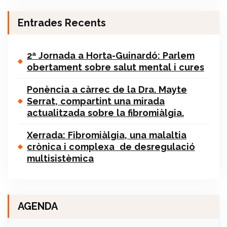
Entrades Recents
2ª Jornada a Horta-Guinardó: Parlem
obertament sobre salut mental i cures
Ponència a càrrec de la Dra. Mayte
Serrat, compartint una mirada
actualitzada sobre la fibromiàlgia.
Xerrada: Fibromiàlgia, una malaltia
crònica i complexa de desregulació
multisistèmica
AGENDA