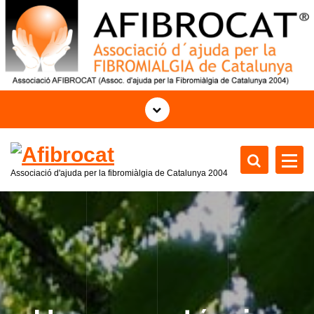
S
k
i
p
t
o
c
o
n
t
Associació d'ajuda per la fibromiàlgia de Catalunya 2004
e
n
t