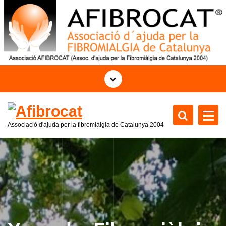
S
k
i
p
t
o
c
o
n
t
Associació d'ajuda per la fibromiàlgia de Catalunya 2004
e
n
t