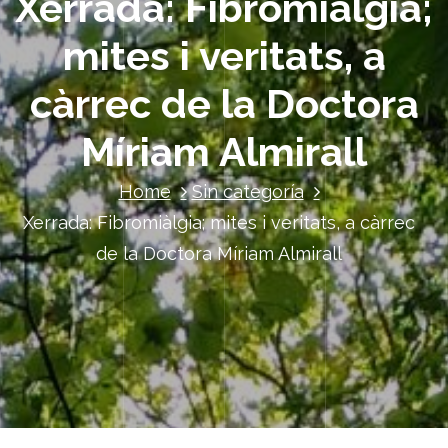
Xerrada: Fibromiàlgia;
mites i veritats, a
càrrec de la Doctora
Míriam Almirall
Home
Sin categoría
Xerrada: Fibromiàlgia; mites i veritats, a càrrec
de la Doctora Míriam Almirall