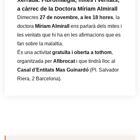
Xerrada: Fibromiàlgia; mites i veritats,
a càrrec de la Doctora Míriam Almirall
Dimecres
27 de novembre, a les 18 hores
, la
doctora
Míriam Almirall
ens parlarà dels mites i
les veritats que hi ha en les afirmacions que es
fan sobre la malaltia.
És una activitat
gratuïta i oberta a tothom
,
organitzada per
Afibrocat
i que tindrà lloc al
Casal d’Entitats Mas Guinardó
(Pl. Salvador
Riera, 2 Barcelona).