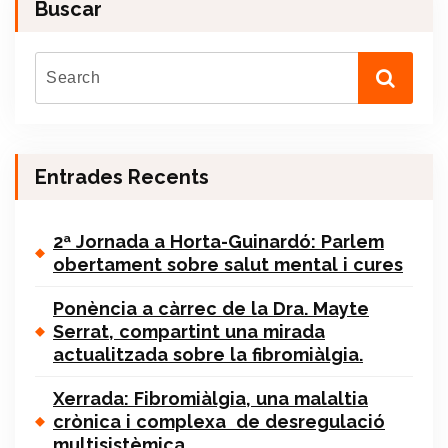
Buscar
Entrades Recents
2ª Jornada a Horta-Guinardó: Parlem
obertament sobre salut mental i cures
Ponència a càrrec de la Dra. Mayte
Serrat, compartint una mirada
actualitzada sobre la fibromiàlgia.
Xerrada: Fibromiàlgia, una malaltia
crònica i complexa de desregulació
multisistèmica