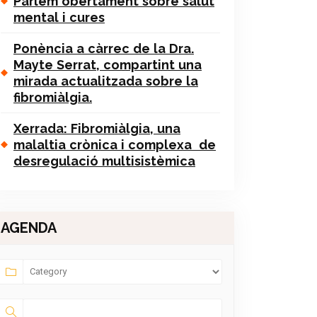
Parlem obertament sobre salut
mental i cures
Ponència a càrrec de la Dra.
Mayte Serrat, compartint una
mirada actualitzada sobre la
fibromiàlgia.
Xerrada: Fibromiàlgia, una
malaltia crònica i complexa de
desregulació multisistèmica
AGENDA