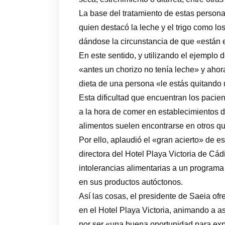
La base del tratamiento de estas persona
quien destacó la leche y el trigo como l
dándose la circunstancia de que «están 
En este sentido, y utilizando el ejemplo 
«antes un chorizo no tenía leche» y ahora
dieta de una persona «le estás quitando
Esta dificultad que encuentran los pacien
a la hora de comer en establecimientos 
alimentos suelen encontrarse en otros qu
Por ello, aplaudió el «gran acierto» de e
directora del Hotel Playa Victoria de Cádi
intolerancias alimentarias a un program
en sus productos autóctonos.
Así las cosas, el presidente de Saeia ofr
en el Hotel Playa Victoria, animando a a
por ser «una buena oportunidad para exp