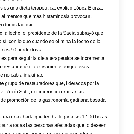
s es una dieta terapéutica, explicó López Elorza,
os alimentos que más histaminosis provocan,
en todos lados».
de la leche, el presidente de la Saeia subrayó que
 sí, con lo que cuando se elimina la leche de la
 unos 90 productos».
tes para seguir la dieta terapéutica se incrementa
de restauración, precisamente porque esos
e no cabía imaginar.
ste grupo de restauradores que, liderados por la
z, Rocío Sutil, decidieron incorporar las
a de promoción de la gastronomía gaditana basada
ecerá una charla que tendrá lugar a las 17,00 horas
sistir a todas las personas afectadas que lo deseen
oner a los restauradores sus necesidades».