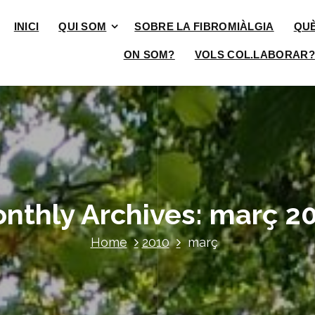
INICI
QUI SOM
SOBRE LA FIBROMIÀLGIA
QU
ON SOM?
VOLS COL.LABORAR?
nthly Archives: març 2
Home
2010
març