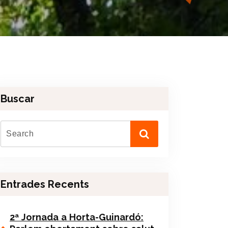
Buscar
Entrades Recents
2ª Jornada a Horta-Guinardó: