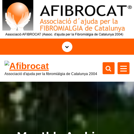
S
k
i
p
t
o
c
o
n
t
Associació d'ajuda per la fibromiàlgia de Catalunya 2004
e
n
t