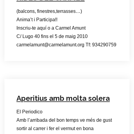
(balcons, finestres,terrasses…)
Anima’t i Participa!!
Inscriu-te aquí o a Carmel Amunt
C/ Lugo 40 fins el 5 de maig 2010
carmelamunt@carmelamunt.org Tf: 934290759
Aperitius amb molta solera
El Periodico
Amb l’arribada del bon temps ve més de gust
sortir al carrer i fer el vermut en bona