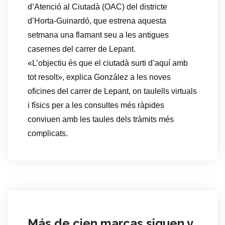
d’Atenció al Ciutadà (OAC) del districte
d’Horta-Guinardó, que estrena aquesta
setmana una flamant seu a les antigues
casernes del carrer de Lepant.
«L’objectiu és que el ciutadà surti d’aquí amb
tot resolt», explica González a les noves
oficines del carrer de Lepant, on taulells virtuals
i físics per a les consultes més ràpides
conviuen amb les taules dels tràmits més
complicats.
Más de cien marcas siguen v