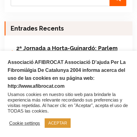
Entrades Recents
2ª Jornada a Horta-Guinardó: Parlem
obertament sobre salut mental i cures
Associació AFIBROCAT Associació D'ajuda Per La
Ponència a càrrec de la Dra. Mayte
Fibromiàlgia De Catalunya 2004 informa acerca del
Serrat, compartint una mirada
uso de las cookies en su página web:
actualitzada sobre la fibromiàlgia.
http://www.afibrocat.com
Usamos cookies en nuestro sitio web para brindarle la
Xerrada: Fibromiàlgia, una malaltia
experiencia más relevante recordando sus preferencias y
crònica i complexa de desregulació
visitas repetidas. Al hacer clic en "Aceptar", acepta el uso de
multisistèmica
TODAS las cookies.
Cookie settings
ACEPTAR