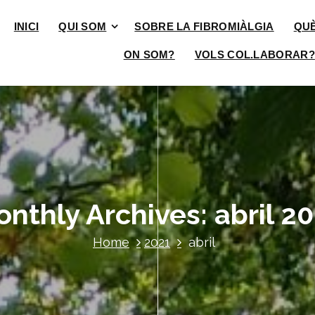
INICI
QUI SOM
SOBRE LA FIBROMIÀLGIA
QU
ON SOM?
VOLS COL.LABORAR?
nthly Archives: abril 2
Home
2021
abril