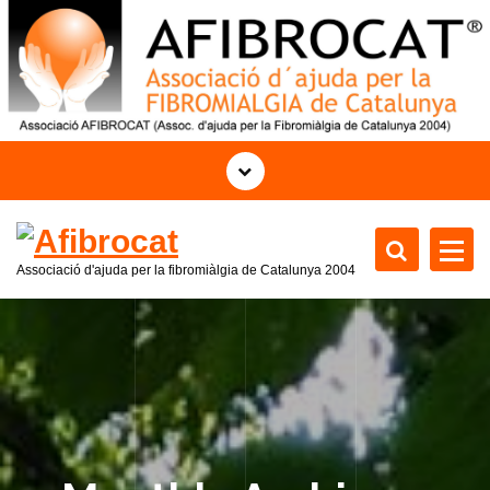
S
k
i
p
t
o
c
o
n
t
Associació d'ajuda per la fibromiàlgia de Catalunya 2004
e
n
t