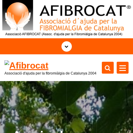
S
k
i
p
t
o
c
o
n
t
Associació d'ajuda per la fibromiàlgia de Catalunya 2004
e
n
t