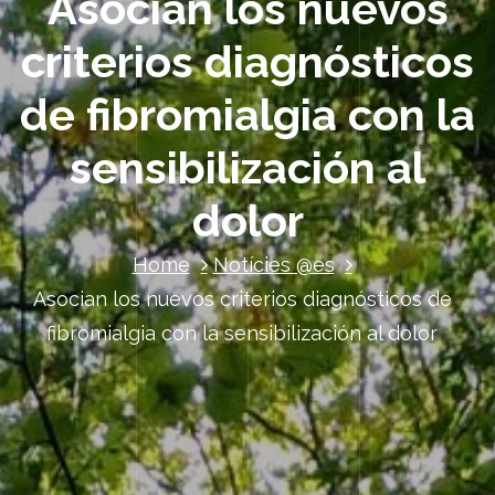
Asocian los nuevos
criterios diagnósticos
de fibromialgia con la
sensibilización al
dolor
Home
Notícies @es
Asocian los nuevos criterios diagnósticos de
fibromialgia con la sensibilización al dolor