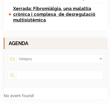
Xerrada: Fibromiàlgia, una malaltia
crònica i complexa de desregulació
multisistèmica
AGENDA
No event found!