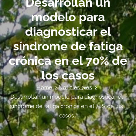
Desarrollan un
modelo para
diagnosticar el
síndrome de fatiga
crónica en el 70% de
los casos
Home
Notícies @es
Desarrollan un modelo para diagnosticar el
síndrome de fatiga crónica en el 70% de los
casos