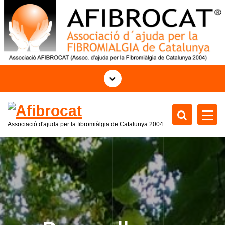
S
k
i
p
t
o
c
o
n
t
Associació d'ajuda per la fibromiàlgia de Catalunya 2004
e
n
t