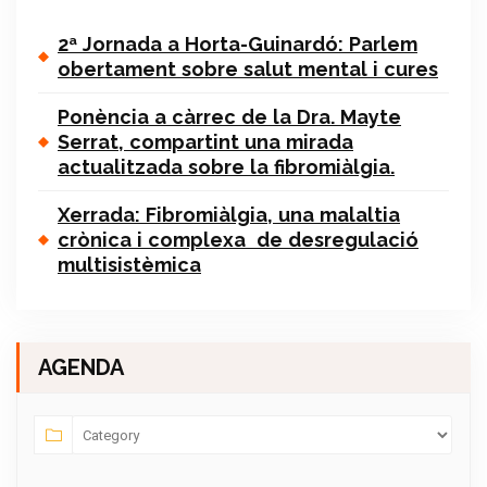
2ª Jornada a Horta-Guinardó: Parlem
obertament sobre salut mental i cures
Ponència a càrrec de la Dra. Mayte
Serrat, compartint una mirada
actualitzada sobre la fibromiàlgia.
Xerrada: Fibromiàlgia, una malaltia
crònica i complexa de desregulació
multisistèmica
AGENDA