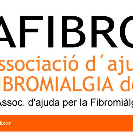
il.com