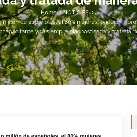
ada y tratada de maner
Home
NOTICIES
millón de españoles, el 80% mujeres, padecen fbrom
 incapacitante yno siempre diagnosticada y tratada
 millón de españoles, el 80% mujeres,