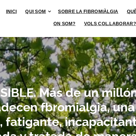
INICI
QUI SOM
SOBRE LA FIBROMIÀLGIA
QU
ON SOM?
VOLS COL.LABORAR?
IBLE. Más de un millón
decen fbromialgia, un
, fatigante, incapacita