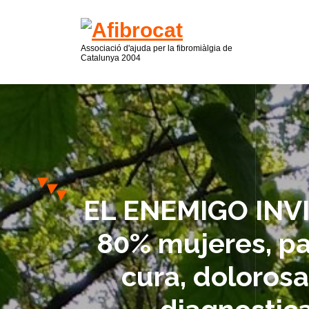
Associació d'ajuda per la fibromiàlgia de
Catalunya 2004
EL ENEMIGO INVIS
80% mujeres, pa
cura, dolorosa