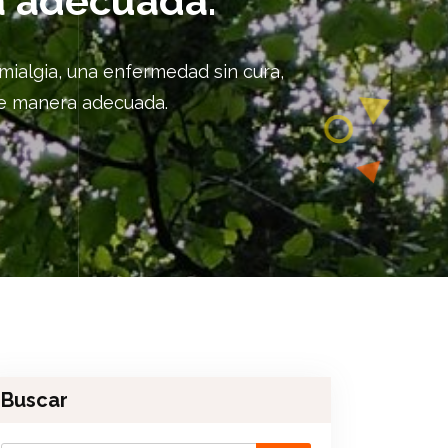
a adecuada.
ialgia, una enfermedad sin cura,
 de manera adecuada.
Buscar