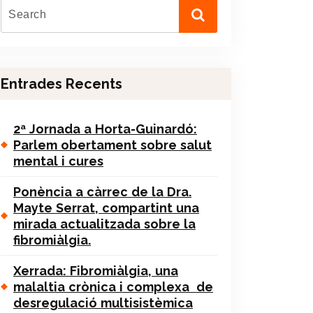
Entrades Recents
2ª Jornada a Horta-Guinardó:
Parlem obertament sobre salut
mental i cures
Ponència a càrrec de la Dra.
Mayte Serrat, compartint una
mirada actualitzada sobre la
fibromiàlgia.
Xerrada: Fibromiàlgia, una
malaltia crònica i complexa de
desregulació multisistèmica