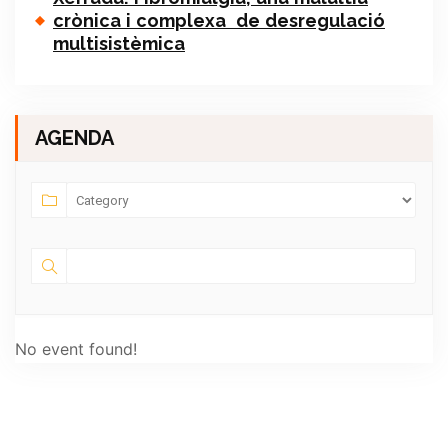
crònica i complexa de desregulació
multisistèmica
AGENDA
No event found!