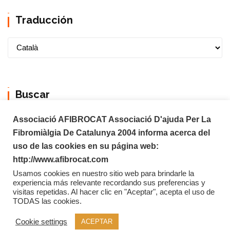
Traducción
Buscar
Associació AFIBROCAT Associació D'ajuda Per La
Fibromiàlgia De Catalunya 2004 informa acerca del
uso de las cookies en su página web:
http://www.afibrocat.com
Usamos cookies en nuestro sitio web para brindarle la
experiencia más relevante recordando sus preferencias y
visitas repetidas. Al hacer clic en "Aceptar", acepta el uso de
TODAS las cookies.
Copyright © 2026 Afibrocat
Cookie settings
ACEPTAR