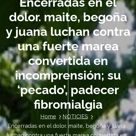
Encerradas en el
dolor. maite, begoña
y juana luchan contra
una fuerte marea
convertida en
incomprensión; su
‘pecado’, padecer
fibromialgia
Home
NOTICIES
Encerradas en el dolor. maite, begoña y juana
luchan contra una fuerte marea convertida en