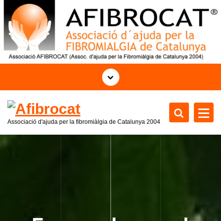
S
k
i
p
t
o
c
o
n
t
Associació d'ajuda per la fibromiàlgia de Catalunya 2004
e
n
t