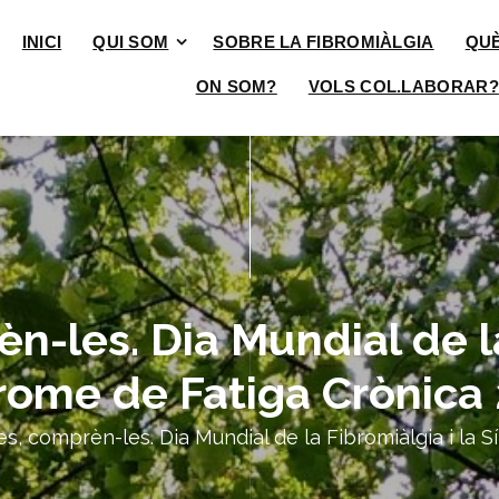
INICI
QUI SOM
SOBRE LA FIBROMIÀLGIA
QU
ON SOM?
VOLS COL.LABORAR?
n-les. Dia Mundial de la
rome de Fatiga Crònica 
es, comprèn-les. Dia Mundial de la Fibromiàlgia i la 