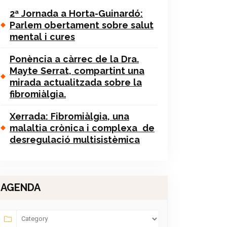
2ª Jornada a Horta-Guinardó:
Parlem obertament sobre salut
mental i cures
Ponència a càrrec de la Dra.
Mayte Serrat, compartint una
mirada actualitzada sobre la
fibromiàlgia.
Xerrada: Fibromiàlgia, una
malaltia crònica i complexa de
desregulació multisistèmica
AGENDA