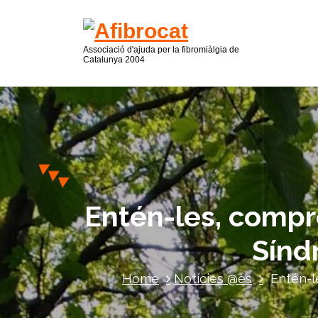
Associació d'ajuda per la fibromiàlgia de
Catalunya 2004
Entén-les, comprè
Sínd
Home
Notícies @es
Entén-l