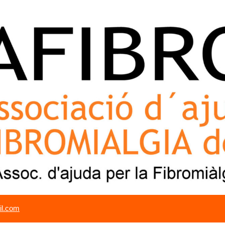
il.com