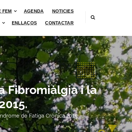
È FEM
AGENDA
NOTICIES
ENLLAÇOS
CONTACTAR
 Fibromiàlgia i la
2015.
Síndrome de Fatiga Crònica 2015.