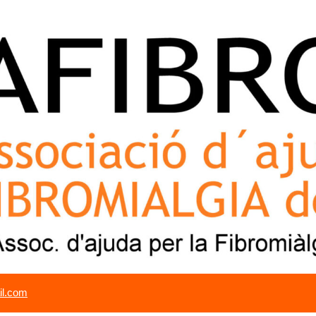
il.com