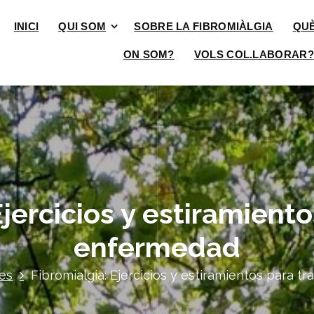
INICI
QUI SOM
SOBRE LA FIBROMIÀLGIA
QU
ON SOM?
VOLS COL.LABORAR?
jercicios y estiramiento
enfermedad
es
Fibromialgia: Ejercicios y estiramientos para t