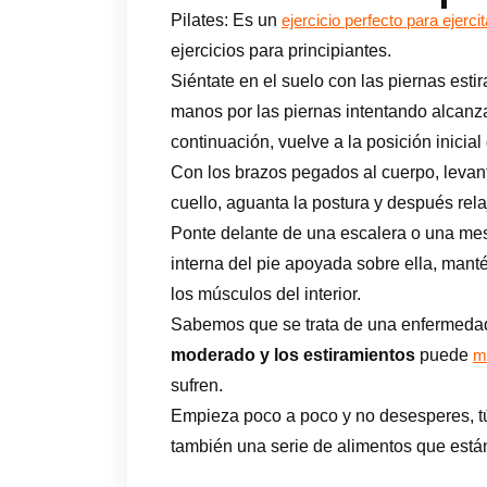
Pilates: Es un
ejercicio perfecto para ejerc
ejercicios para principiantes.
Siéntate en el suelo con las piernas esti
manos por las piernas intentando alcanza
continuación, vuelve a la posición inicial
Con los brazos pegados al cuerpo, levant
cuello, aguanta la postura y después re
Ponte delante de una escalera o una mes
interna del pie apoyada sobre ella, mant
los músculos del interior.
Sabemos que se trata de una enfermedad
moderado y los estiramientos
puede
me
sufren.
Empieza poco a poco y no desesperes, tú
también una serie de alimentos que es