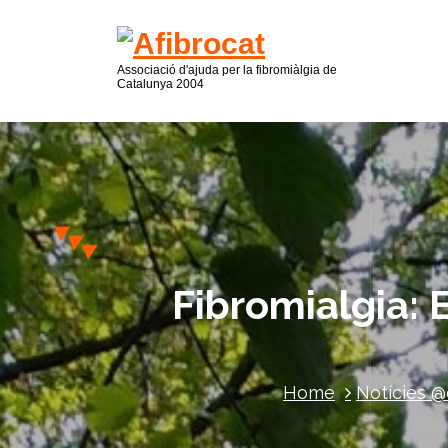
Associació d'ajuda per la fibromiàlgia de
Catalunya 2004
Fibromialgia: E
Home
Notícies @