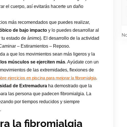
ar el cuerpo, así evitarás hacerte un daño
icios más recomendados que puedes realizar,
róbico de bajo impacto
y lo puedes desarrollar al
No
 tu estado de ánimo). El desarrollo de la actividad
 Caminar – Estiramientos – Reposo.
da a que los movimientos sean más ligeros y la
e
los músculos se ejerciten más
. Ayúdate con un
, movimientos de las extremidades, flexiones de
.
re ejercicios en piscina para mejorar la fibromialgia
rsidad de Extremadura
ha demostrado que la
ara las persona que padecen fibromialgia. La
zando por tiempos reducidos y siempre
.
a la fibromialgia