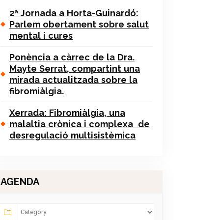
2ª Jornada a Horta-Guinardó:
Parlem obertament sobre salut
mental i cures
Ponència a càrrec de la Dra.
Mayte Serrat, compartint una
mirada actualitzada sobre la
fibromiàlgia.
Xerrada: Fibromiàlgia, una
malaltia crònica i complexa de
desregulació multisistèmica
AGENDA