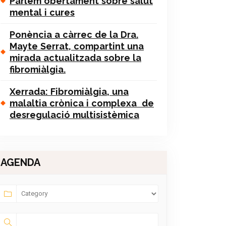
Parlem obertament sobre salut
mental i cures
Ponència a càrrec de la Dra.
Mayte Serrat, compartint una
mirada actualitzada sobre la
fibromiàlgia.
Xerrada: Fibromiàlgia, una
malaltia crònica i complexa de
desregulació multisistèmica
AGENDA