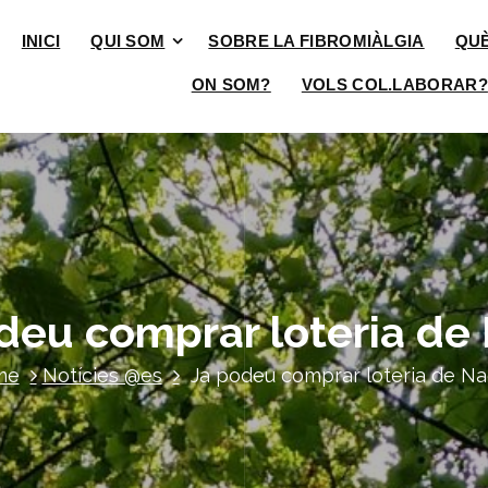
INICI
QUI SOM
SOBRE LA FIBROMIÀLGIA
QU
ON SOM?
VOLS COL.LABORAR?
deu comprar loteria de
me
Notícies @es
Ja podeu comprar loteria de Na