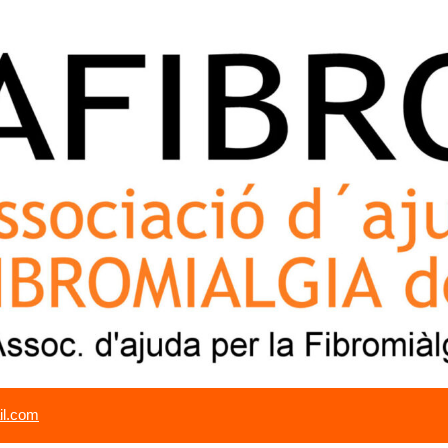
il.com