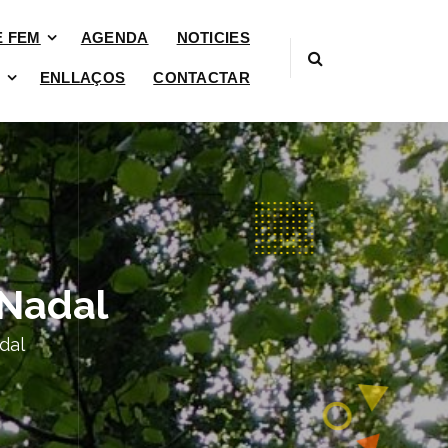
È FEM
AGENDA
NOTICIES
ENLLAÇOS
CONTACTAR
 Nadal
dal