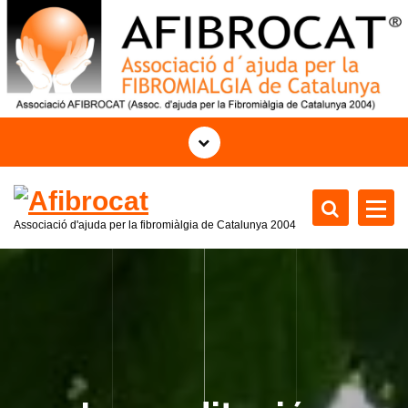
S
k
i
p
t
o
c
o
n
t
Associació d'ajuda per la fibromiàlgia de Catalunya 2004
e
n
t