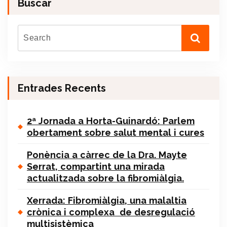
Buscar
Entrades Recents
2ª Jornada a Horta-Guinardó: Parlem
obertament sobre salut mental i cures
Ponència a càrrec de la Dra. Mayte
Serrat, compartint una mirada
actualitzada sobre la fibromiàlgia.
Xerrada: Fibromiàlgia, una malaltia
crònica i complexa de desregulació
multisistèmica