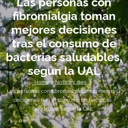
Las personas con
fibromialgia toman
mejores decisiones
tras el consumo de
bacterias saludables,
según la UAL
Home
Notícies @es
Las personas con fibromialgia toman mejores
decisiones tras el consumo de bacterias
saludables, según la UAL