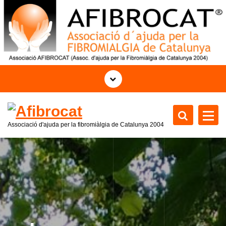
S
k
i
p
t
o
c
o
n
t
Associació d'ajuda per la fibromiàlgia de Catalunya 2004
e
n
t