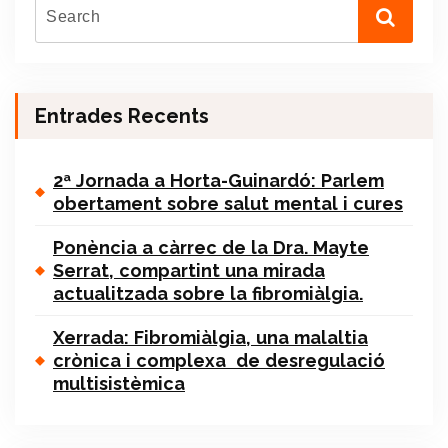
Entrades Recents
2ª Jornada a Horta-Guinardó: Parlem
obertament sobre salut mental i cures
Ponència a càrrec de la Dra. Mayte
Serrat, compartint una mirada
actualitzada sobre la fibromiàlgia.
Xerrada: Fibromiàlgia, una malaltia
crònica i complexa de desregulació
multisistèmica