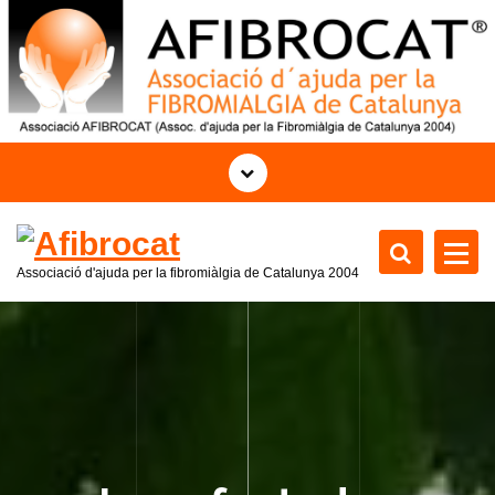
S
k
i
p
t
o
c
o
n
t
Associació d'ajuda per la fibromiàlgia de Catalunya 2004
e
n
t