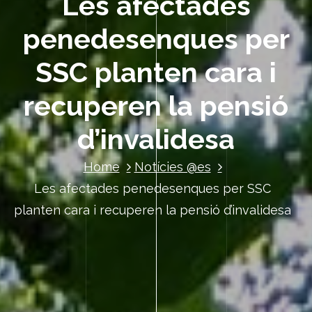
Les afectades
penedesenques per
SSC planten cara i
recuperen la pensió
d’invalidesa
Home
Notícies @es
Les afectades penedesenques per SSC
planten cara i recuperen la pensió d’invalidesa