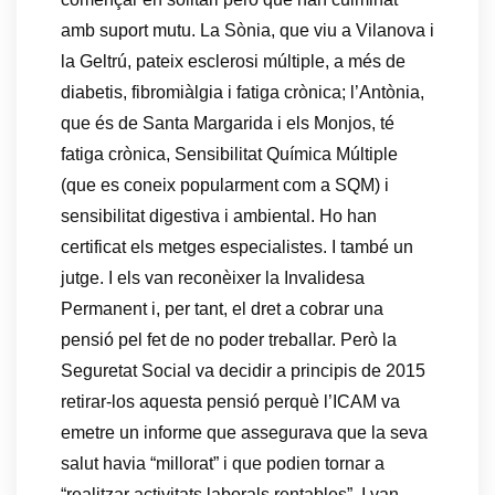
amb suport mutu. La Sònia, que viu a Vilanova i
la Geltrú, pateix esclerosi múltiple, a més de
diabetis, fibromiàlgia i fatiga crònica; l’Antònia,
que és de Santa Margarida i els Monjos, té
fatiga crònica, Sensibilitat Química Múltiple
(que es coneix popularment com a SQM) i
sensibilitat digestiva i ambiental. Ho han
certificat els metges especialistes. I també un
jutge. I els van reconèixer la Invalidesa
Permanent i, per tant, el dret a cobrar una
pensió pel fet de no poder treballar. Però la
Seguretat Social va decidir a principis de 2015
retirar-los aquesta pensió perquè l’ICAM va
emetre un informe que assegurava que la seva
salut havia “millorat” i que podien tornar a
“realitzar activitats laborals rentables”. I van