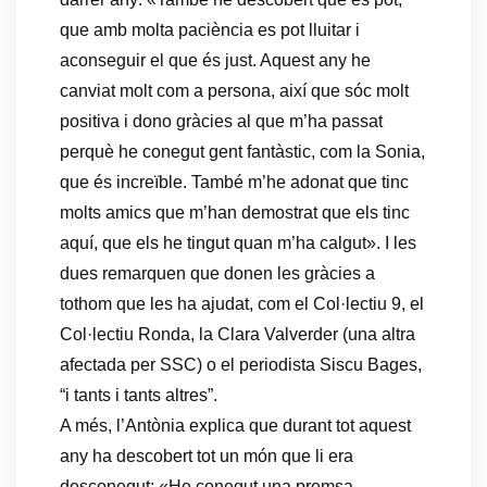
que amb molta paciència es pot lluitar i
aconseguir el que és just. Aquest any he
canviat molt com a persona, així que sóc molt
positiva i dono gràcies al que m’ha passat
perquè he conegut gent fantàstic, com la Sonia,
que és increïble. També m’he adonat que tinc
molts amics que m’han demostrat que els tinc
aquí, que els he tingut quan m’ha calgut». I les
dues remarquen que donen les gràcies a
tothom que les ha ajudat, com el Col·lectiu 9, el
Col·lectiu Ronda, la Clara Valverder (una altra
afectada per SSC) o el periodista Siscu Bages,
“i tants i tants altres”.
A més, l’Antònia explica que durant tot aquest
any ha descobert tot un món que li era
desconegut: «He conegut una premsa