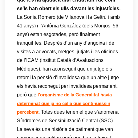
se’ls han obert els ulls davant les injustícies.
La Sonia Romero (de Vilanova i la Geltrú i amb
41 anys) i l’Antònia González (dels Monjos, 56
anys) estan esgotades, però finalment
tranquil·les. Després d’un any d’angoixa i de
visites a advocats, metges, jutjats i les oficines
de l’ICAM (Institut Català d’Avaluacions
Mèdiques), han aconseguit que un jutge els
retorni la pensió d’invalidesa que un altre jutge
els havia reconegut per invalidesa permanent,
però que
l’organisme de la Generalitat havia
determinat que ja no calia que continuessin
. Totes dues tenen el que s’anomena
percebent
Síndromes de Sensibilització Central (SSC).
La seva és una història de patiment que van
començar en solitari però que han culminat