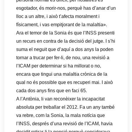
esgotador, és morir-nos, perquè has d’anar d’un
lloc a un altre, i això t’afecta moralment i
físicament, i vas empitjorant de la malaltia».
Ara el temor de la Sonia és que l’INSS presenti
un recurs en contra de la decisió del jutge. I s’hi
suma el neguit que d’aquí a dos anys la poden
tornar a trucar per fer-li, de nou, una revisió a
l’ICAM per determinar si ha millorat o no,
encara que tingui una malaltia crònica de la
qual no és possible que es recuperi mai. I això
cada dos anys fins que en faci 65.
A l’Antònia, li van reconèixer la incapacitat
absoluta per treballar el 2012. Fa un any també
va rebre, com la Sonia, la mala notícia que
l’INSS, després d’una revisió de l’ICAM, havia
decidit retirar-li la pensió perquè considerava