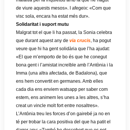
de viure aquests mesos». I afegeix: «Com que
visc sola, encara ha estat més dur».
Solidaritat i suport mutu
Malgrat tot el que li ha passat, la Sonia celebra
que durant aquest any de
via crucis
, ha pogut
veure que hi ha gent solidària que l’ha ajudat:
«El que m’emporto de bo és que he conegut
bona gent i l’amistat increïble amb l’Antònia i la
Imma (una altra afectada, de Badalona), que
ens hem convertit en germanes. Amb elles
cada dia ens enviem watsapp per saber com
estem, ens animem les unes a les altres, s’ha
creat un vincle molt fort entre nosaltres».
L’Antònia treu les forces d’on gairebé ja no en
té per trobar la cara positiva del que ha patit el
darrer any: «També he descobert que es pot,