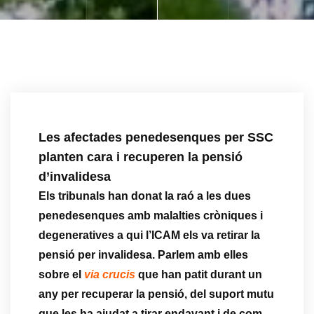
Les afectades penedesenques per SSC
planten cara i recuperen la pensió
d’invalidesa
Els tribunals han donat la raó a les dues
penedesenques amb malalties cròniques i
degeneratives a qui l’ICAM els va retirar la
pensió per invalidesa. Parlem amb elles
sobre el
via crucis
que han patit durant un
any per recuperar la pensió, del suport mutu
que les ha ajudat a tirar endavant i de com