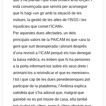
està convençuda que servirà per aconseguir
que hi hagi «un gir amb la situació de les
mútues, la gestió de les altes de l’INSS i les
injustícies que comet l’ICAM».
Per aquestes dues afectades, un dels
principals valors de la PAICAM és que «ara la
gent que surt desesperada i plorant després
d’una revisió a l’ICAM perquè els han denegat
la baixa mèdica, es troben que hi ha persones
a la porta informant-los sobre els seus drets i
animant-los a reivindicar el que es mereixen».
I tot i que cap de les dues penedesenques pot
participar de la plataforma, l’Antònia explica
satisfeta que s’ha adonat que, malgrat que
gairebé no es pot moure de casa, ella també
pot ajudar els altres, perquè altres afectats que