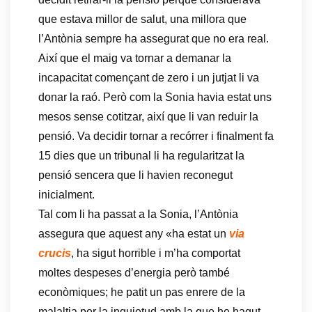
que estava millor de salut, una millora que
l’Antònia sempre ha assegurat que no era real.
Així que el maig va tornar a demanar la
incapacitat començant de zero i un jutjat li va
donar la raó. Però com la Sonia havia estat uns
mesos sense cotitzar, així que li van reduir la
pensió. Va decidir tornar a recórrer i finalment fa
15 dies que un tribunal li ha regularitzat la
pensió sencera que li havien reconegut
inicialment.
Tal com li ha passat a la Sonia, l’Antònia
assegura que aquest any «ha estat un
via
crucis
, ha sigut horrible i m’ha comportat
moltes despeses d’energia però també
econòmiques; he patit un pas enrere de la
malaltia per la inquietud amb la que he hagut