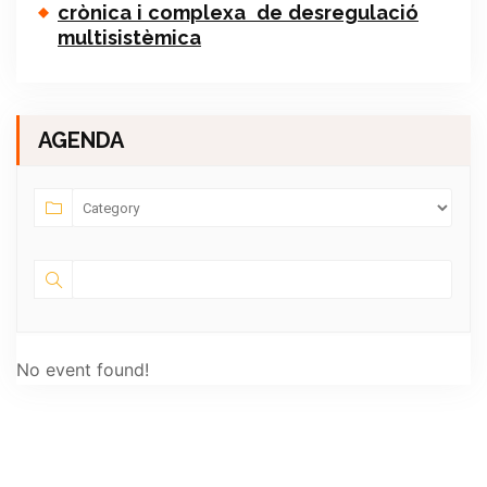
crònica i complexa de desregulació
multisistèmica
AGENDA
No event found!