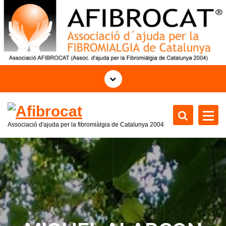
S
k
i
p
t
o
c
o
n
t
Associació d'ajuda per la fibromiàlgia de Catalunya 2004
e
n
t