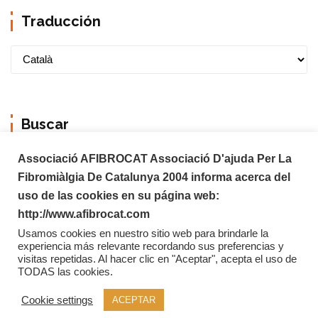
Traducción
Buscar
Associació AFIBROCAT Associació D'ajuda Per La
Fibromiàlgia De Catalunya 2004 informa acerca del
uso de las cookies en su página web:
http://www.afibrocat.com
Usamos cookies en nuestro sitio web para brindarle la
experiencia más relevante recordando sus preferencias y
visitas repetidas. Al hacer clic en "Aceptar", acepta el uso de
TODAS las cookies.
Copyright © 2026 Afibrocat
Cookie settings
ACEPTAR