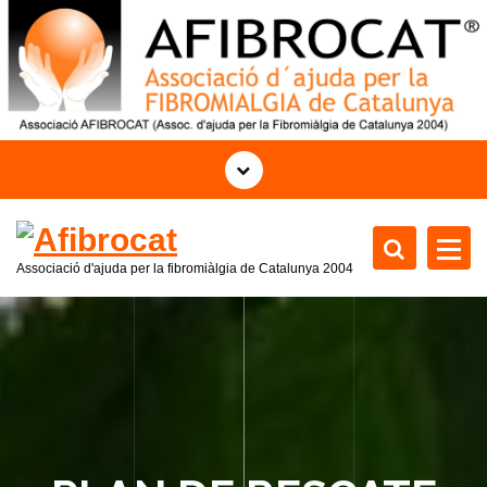
S
k
i
p
t
o
c
o
n
t
Associació d'ajuda per la fibromiàlgia de Catalunya 2004
e
n
t