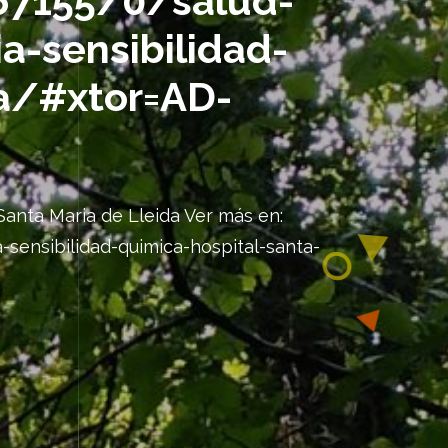
67155/0/salud-
ia-sensibilidad-
da/#xtor=AD-
 Santa Maria de Lleida Ver más en:
-sensibilidad-quimica-hospital-santa-