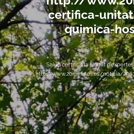
http://www.20
certifica-unita
quimica-hos
Salud certifica la Unitat d’experte
http://www.20minutos.es/noticia/29671