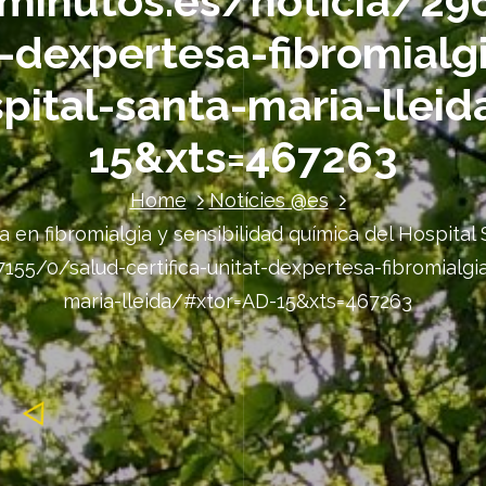
minutos.es/noticia/29
t-dexpertesa-fibromialg
pital-santa-maria-llei
15&xts=467263
Home
Notícies @es
sa en fibromialgia y sensibilidad química del Hospital
55/0/salud-certifica-unitat-dexpertesa-fibromialgia
maria-lleida/#xtor=AD-15&xts=467263