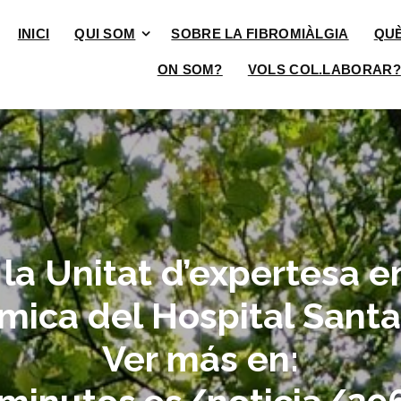
INICI
QUI SOM
SOBRE LA FIBROMIÀLGIA
QU
ON SOM?
VOLS COL.LABORAR?
 la Unitat d’expertesa e
ímica del Hospital Santa
Ver más en: