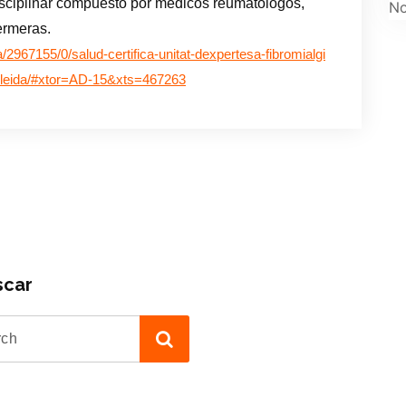
isciplinar compuesto por médicos reumatólogos,
No
fermeras.
/2967155/0/salud-certifica-unitat-dexpertesa-fibromialgi
a-lleida/#xtor=AD-15&xts=467263
scar