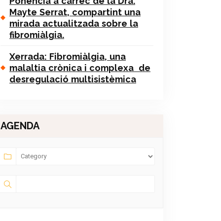
Ponència a càrrec de la Dra.
Mayte Serrat, compartint una
mirada actualitzada sobre la
fibromiàlgia.
Xerrada: Fibromiàlgia, una
malaltia crònica i complexa de
desregulació multisistèmica
AGENDA