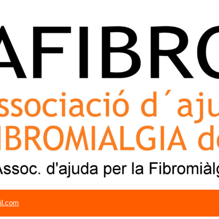
il.com