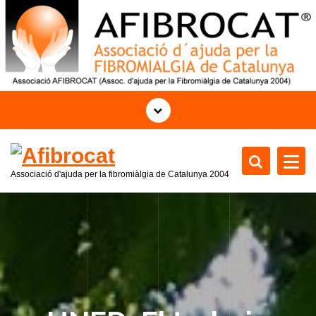
S
k
i
p
t
o
c
o
n
t
Associació d'ajuda per la fibromiàlgia de Catalunya 2004
e
n
t