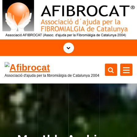
S
k
i
p
t
o
c
o
n
t
Associació d'ajuda per la fibromiàlgia de Catalunya 2004
e
n
t