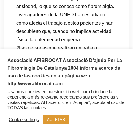
ansiedad, lo que se conoce como fibromialgia.
Investigadores de la UNED han estudiado
cómo afecta el trabajo a estos pacientes y han
descubierto que, cuando no implica actividad
física, la enfermedad empeora.
?Las personas que realizan un trabajo
sedentario, que implica poca actividad física,
Associació AFIBROCAT Associació D'ajuda Per La
tienen una peor condición neuromuscular, lo
Fibromiàlgia De Catalunya 2004 informa acerca del
que puede agravar el padecimiento de la
uso de las cookies en su página web:
fibromialgia?, explica Miguel Ángel Vallejo,
http://www.afibrocat.com
catedrático de Psicología Clínica del
Usamos cookies en nuestro sitio web para brindarle la
experiencia más relevante recordando sus preferencias y
Departamento de Psicología de la
visitas repetidas. Al hacer clic en "Aceptar", acepta el uso de
Personalidad, Evaluación y Tratamientos
TODAS las cookies.
Psicológicos de la UNED. Esta es la principal
Cookie settings
ACEPTAR
conclusión de un estudio publicado en la
revista Rheumatology International.