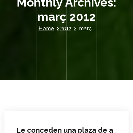
Monthly Archives:
març 2012
Home
2012
març
Le conceden una plaza de a