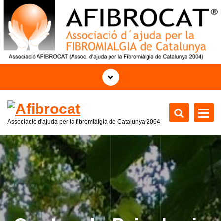
S
k
i
p
t
o
c
o
n
t
Associació d'ajuda per la fibromiàlgia de Catalunya 2004
e
n
t