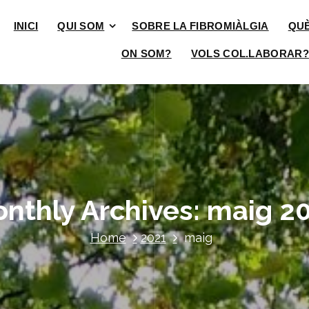
INICI
QUI SOM
SOBRE LA FIBROMIÀLGIA
QU
ON SOM?
VOLS COL.LABORAR?
nthly Archives: maig 2
Home
2021
maig