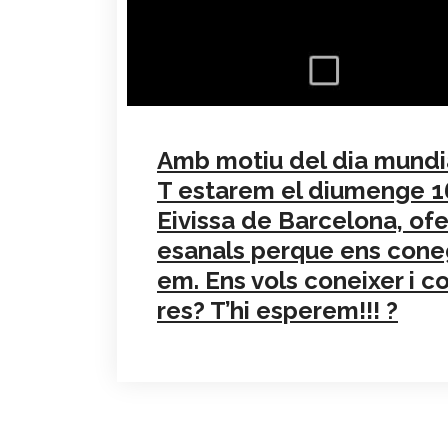
Amb motiu del dia mundia
T estarem el diumenge 16
Eivissa de Barcelona, ofe
esanals perque ens coneg
em. Ens vols coneixer i 
res? T’hi esperem!!! ?