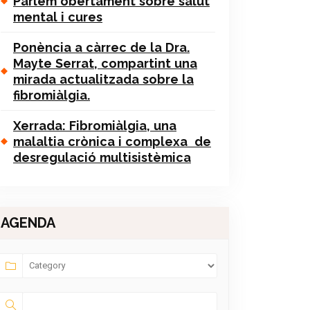
Parlem obertament sobre salut
mental i cures
Ponència a càrrec de la Dra.
Mayte Serrat, compartint una
mirada actualitzada sobre la
fibromiàlgia.
Xerrada: Fibromiàlgia, una
malaltia crònica i complexa de
desregulació multisistèmica
AGENDA