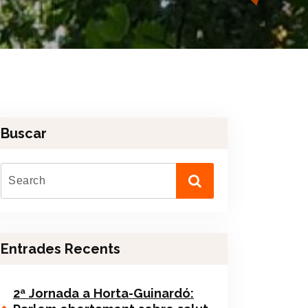
Buscar
Entrades Recents
2ª Jornada a Horta-Guinardó: