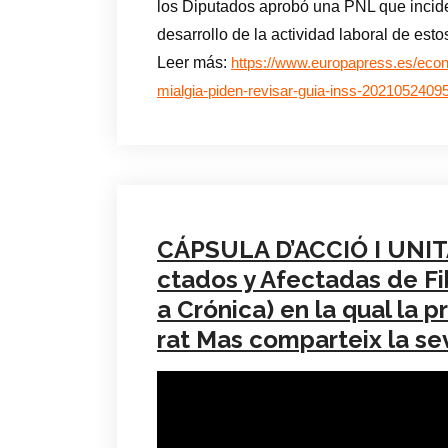
los Diputados aprobó una PNL que incide
desarrollo de la actividad laboral de est
Leer más:
https://www.europapress.es/econ
mialgia-piden-revisar-guia-inss-2021052409
CÁPSULA D’ACCIÓ I UNITA
ctados y Afectadas de Fi
a Crónica) en la qual la
rat Mas comparteix la se