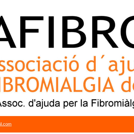
il.com