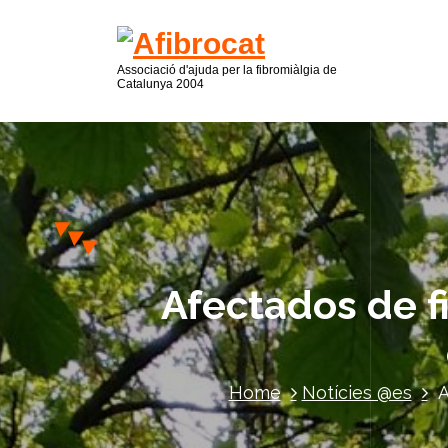
Associació d'ajuda per la fibromiàlgia de
Catalunya 2004
Afectados de fi
Home
Notícies @es
A