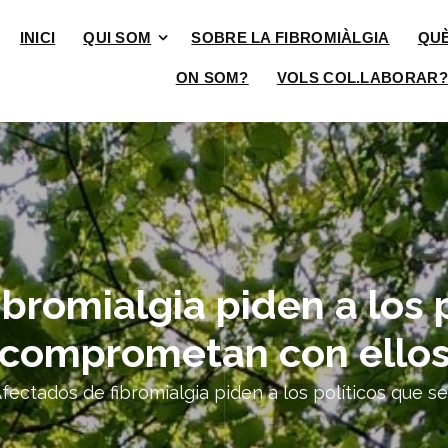
INICI
QUI SOM
SOBRE LA FIBROMIÀLGIA
QU
ON SOM?
VOLS COL.LABORAR?
bromialgia piden a los 
comprometan con ello
fectados de fibromialgia piden a los políticos que 