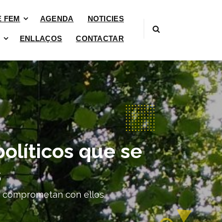
È FEM
AGENDA
NOTICIES
ENLLAÇOS
CONTACTAR
políticos que se
s
se comprometan con ellos