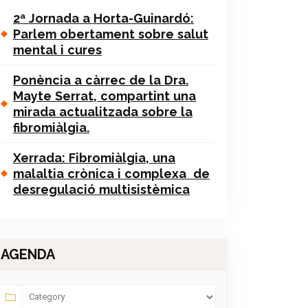
2ª Jornada a Horta-Guinardó:
Parlem obertament sobre salut
mental i cures
Ponència a càrrec de la Dra.
Mayte Serrat, compartint una
mirada actualitzada sobre la
fibromiàlgia.
Xerrada: Fibromiàlgia, una
malaltia crònica i complexa de
desregulació multisistèmica
AGENDA