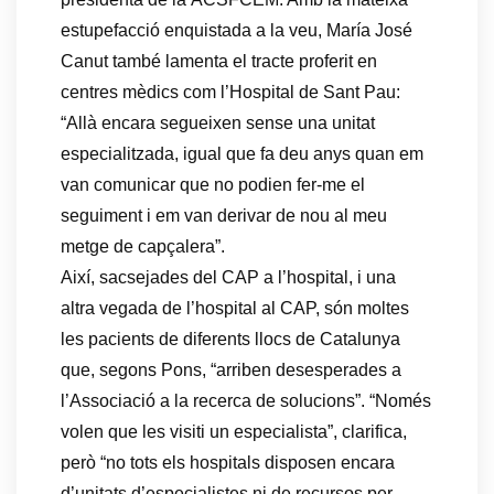
estupefacció enquistada a la veu, María José
Canut també lamenta el tracte proferit en
centres mèdics com l’Hospital de Sant Pau:
“Allà encara segueixen sense una unitat
especialitzada, igual que fa deu anys quan em
van comunicar que no podien fer-me el
seguiment i em van derivar de nou al meu
metge de capçalera”.
Així, sacsejades del CAP a l’hospital, i una
altra vegada de l’hospital al CAP, són moltes
les pacients de diferents llocs de Catalunya
que, segons Pons, “arriben desesperades a
l’Associació a la recerca de solucions”. “Només
volen que les visiti un especialista”, clarifica,
però “no tots els hospitals disposen encara
d’unitats d’especialistes ni de recursos per