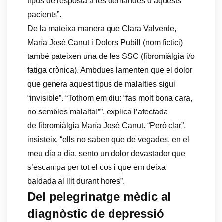
tipus de resposta a les demandes d’aquests
pacients”.
De la mateixa manera que Clara Valverde,
María José Canut i Dolors Pubill (nom fictici)
també pateixen una de les SSC (fibromiàlgia i/o
fatiga crònica). Ambdues lamenten que el dolor
que genera aquest tipus de malalties sigui
“invisible”. “Tothom em diu: “fas molt bona cara,
no sembles malalta!””, explica l’afectada
de fibromiàlgia María José Canut. “Però clar”,
insisteix, “ells no saben que de vegades, en el
meu dia a dia, sento un dolor devastador que
s’escampa per tot el cos i que em deixa
baldada al llit durant hores”.
Del pelegrinatge mèdic al
diagnòstic de depressió