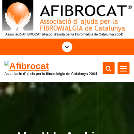
S
k
i
p
t
o
c
o
n
t
Associació d'ajuda per la fibromiàlgia de Catalunya 2004
e
n
t