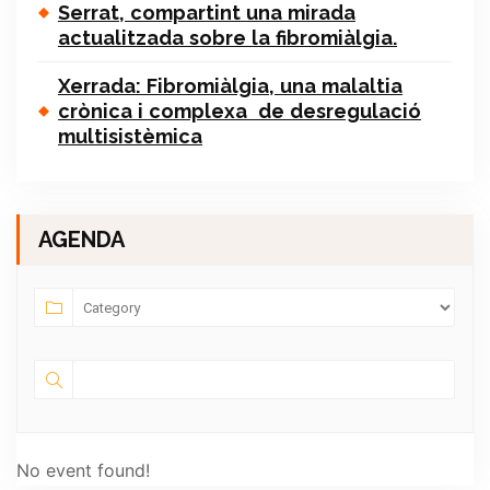
Serrat, compartint una mirada
actualitzada sobre la fibromiàlgia.
Xerrada: Fibromiàlgia, una malaltia
crònica i complexa de desregulació
multisistèmica
AGENDA
No event found!