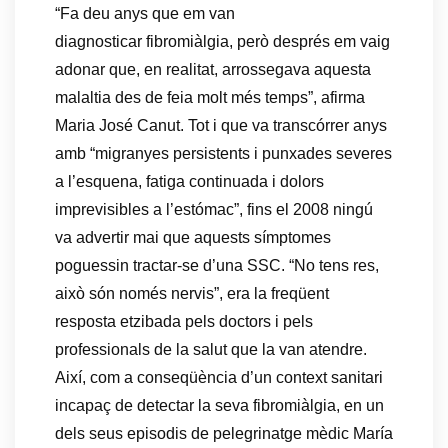
“
Fa deu anys que em van
diagnosticar fibromiàlgia, però després em vaig
adonar que, en realitat, arrossegava aquesta
malaltia des de feia molt més temps”, afirma
Maria José Canut. Tot i que va transcórrer anys
amb “migranyes persistents i punxades severes
a l’esquena, fatiga continuada i dolors
imprevisibles a l’estómac”, fins el 2008 ningú
va advertir mai que aquests símptomes
poguessin tractar-se d’una SSC. “No tens res,
això són només nervis”, era la freqüent
resposta etzibada pels doctors i pels
professionals de la salut que la van atendre.
Així, com a conseqüència d’un context sanitari
incapaç de detectar la seva fibromiàlgia, en un
dels seus episodis de pelegrinatge mèdic María