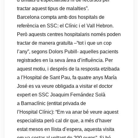
tractar aquest tipus de malalties”.
Barcelona compta amb dos hospitals de
referència en SSC: el Clínic i el Vall Hebron.
Però aquests centres hospitalaris només poden
tractar de manera gratuïta –“tot i que un cop
l’any”, segons Dolors Pubill- aquelles pacients
registrades en la seva àrea d’influència. Per
aquest motiu, i després de la resposta etzibada
a l’Hospital de Sant Pau, fa quatre anys María
José es va veure obligada a visitar el doctor
expert en SSC Joaquim Fernández Solà
a Barnaclínic (entitat privada de
l’Hospital Clínic): “Em va anar bé veure aquest
especialista però cal dir que, a més d’haver
estat mesos en llista d’espera, aquesta visita
em va costar al voltant de 200 euros”. Si bé