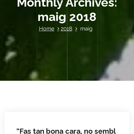
Monthly Archives:
maig 2018
Home
2018
maig
“Fas tan bona cara, no sembl