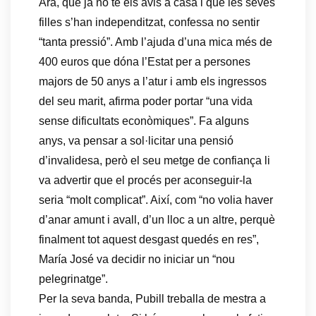
Ara, que ja no té els avis a casa i que les seves
filles s’han independitzat, confessa no sentir
“tanta pressió”. Amb l’ajuda d’una mica més de
400 euros que dóna l’Estat per a persones
majors de 50 anys a l’atur i amb els ingressos
del seu marit, afirma poder portar “una vida
sense dificultats econòmiques”. Fa alguns
anys, va pensar a sol·licitar una pensió
d’invalidesa, però el seu metge de confiança li
va advertir que el procés per aconseguir-la
seria “molt complicat”. Així, com “no volia haver
d’anar amunt i avall, d’un lloc a un altre, perquè
finalment tot aquest desgast quedés en res”,
María José va decidir no iniciar un “nou
pelegrinatge”.
Per la seva banda, Pubill treballa de mestra a