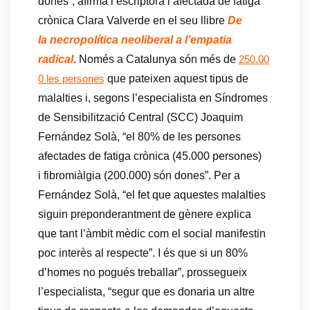
dones”, afirma l’escriptora i afectada de fatiga
crònica Clara Valverde en el seu llibre
De
la necropolítica neoliberal a l’empatia
radical
. Només a Catalunya són més de
250.00
que pateixen aquest tipus de
0 les persones
malalties i, segons l’especialista en Síndromes
de Sensibilització Central (SCC) Joaquim
Fernández Solà, “el 80% de les persones
afectades de fatiga crònica (45.000 persones)
i fibromiàlgia (200.000) són dones”. Per a
Fernández Solà, “el fet que aquestes malalties
siguin preponderantment de gènere explica
que tant l’àmbit mèdic com el social manifestin
poc interès al respecte”. I és que si un 80%
d’homes no pogués treballar”, prossegueix
l’especialista, “segur que es donaria un altre